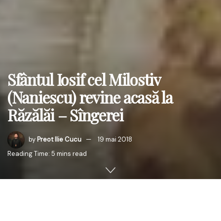
Sfântul Iosif cel Milostiv
(Naniescu) revine acasă la
Răzălăi – Sîngerei
by
Preot Ilie Cucu
19 mai 2018
Reading Time: 5 mins read
În data de 22 mai 2018(
pomenirea Aducerii Moaștelor