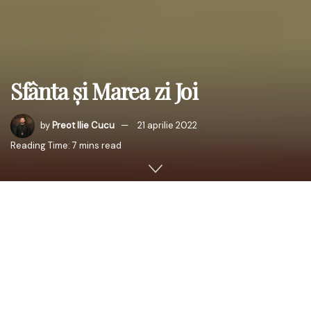
Sfânta și Marea zi Joi
by
Preot Ilie Cucu
21 aprilie 2022
Reading Time: 7 mins read
În Sfânta și Marea Joi, dumnezeieștii Părinți, care au
rânduit pe toate bine, urmând predaniilor
dumnezeieștilor Apostoli și Sfintelor Evanghelii, ne-au
pre­dat să prăznuim patru lucruri: sfânta spălare a