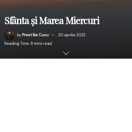
Sfânta și Marea Miercuri
by
Preot Ilie Cucu
20 aprilie 2022
Reading Time: 8 mins read
În Sfânta și Marea Miercuri dumnezeieștii Părinți au
hotărât să se facă pomenire de femeia cea păcătoasă
care a uns cu mir pe Domnul, pentru că lucrul aceasta s-
a întâmplat cu puțin înainte de mântuitoarea patimă.
Când Iisus S-a suit în Ierusalim și era în casa lui Simon
leprosul, o femeie păcătoasă, s-a apropiat de El și a