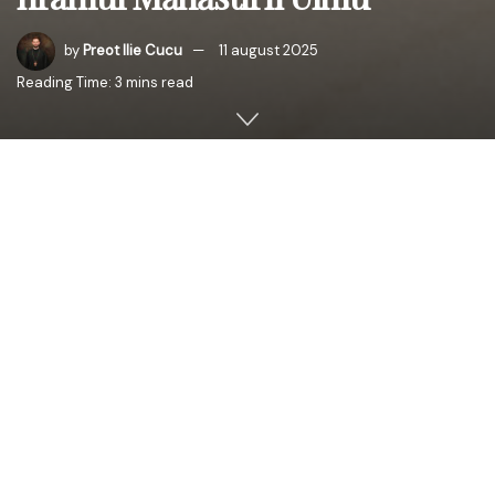
by
Preot Ilie Cucu
11 august 2025
Reading Time: 3 mins read
În Duminica a 9-a după Rusalii, numită și „Umblarea pe
mare – Potolirea furtunii”, Înaltpreasfințitul Părinte Petru,
Arhiepiscopul Chișinăului, Mitropolitul Basarabiei și
Exarhul Plaiurilor, a săvârșit Sfânta Liturghie la Mănăstirea
Ulmu, din Ialoveni, așezământ monahal care și-a serbat în
urmă cu câteva zile unul dintre ocrotitorii spirituali – pe
Sfânta Cuvioasă Teodora de la Sihla. Mănăstirea are ca
hramuri pe Sfânta Teodora de la Sihla și pe Sfântul Mare
Mucenic Teodor Tiron.