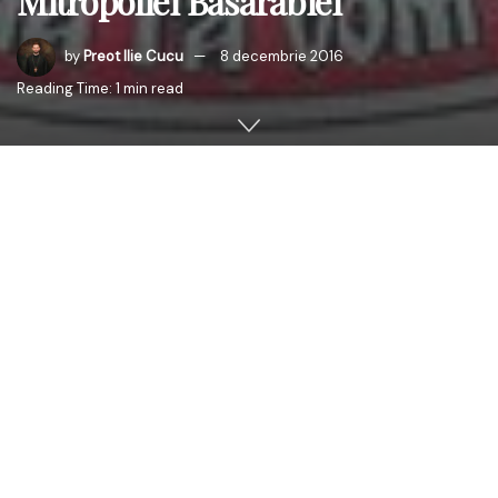
Mitropoliei Basarabiei
by
Preot Ilie Cucu
8 decembrie 2016
Reading Time: 1 min read
Miercuri, 7 decembrie 2016, Înaltpreasfinţitul Petru,
Arhiepiscop al Chişinăului, Mitropolit al Basarabiei şi Exarh
al Plaiurilor a prezidat Şedinţa Permanenţei Consiliului
Eparhial al Mitropoliei Basarabiei. În cadrul şedinţei s-au
dezbătut mai multe chestiuni printre care:
– Rapoartul despre alegerea pe circumscripţii a
membrilor în Adunarea Eparhială (consilier – PC Prot.
Valeriu Matceac);