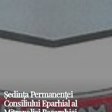
Şedinţa Permanenţei
Consiliului Eparhial al