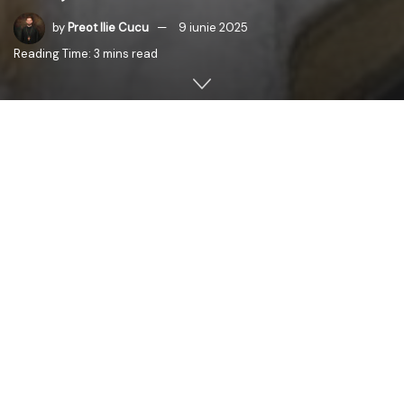
by
Preot Ilie Cucu
9 iunie 2025
Reading Time: 3 mins read
Ziua Pogorârii Duhului Sfânt, numită și Duminica
Cincizecimii, a fost prăznuită cu bucurie la Paraclisul
„Sfântul Ioan Teologul” al Reședinței Mitropolitane din
Chișinău, unde Înaltpreasfințitul Părinte Mitropolit Petru,
Întâistătătorul Mitropoliei Basarabiei, a săvârșit
Dumnezeiasca Liturghie împreună cu slujitorii sfântului
altar și înconjurat de o mulțime de credincioși, veniți să
aducă laudă Duhului Mângâietor.
Lăcașul de rugăciune a devenit locul unei adevărate
revărsări de har, în care unitatea credinței, frumusețea