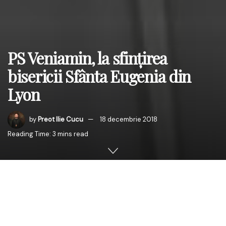
PS Veniamin, la sfințirea
bisericii Sfânta Eugenia din
Lyon
by
Preot Ilie Cucu
18 decembrie 2018
Reading Time: 3 mins read
În data de 16 decembrie 2018, a fost sfinţită de către
Înaltpreasfințitul Părinte Mitropolit Iosif,