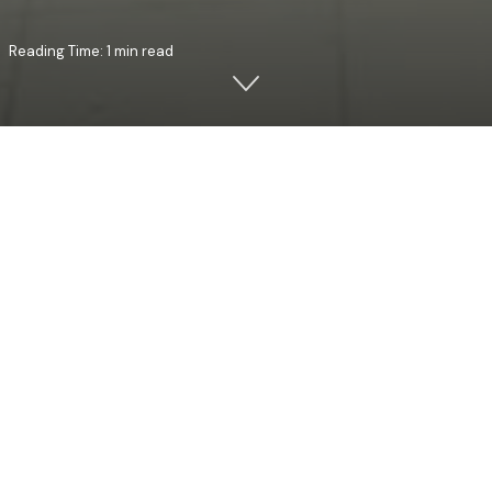
Reading Time: 1 min read
pă Cincizecime, în data de 9 septembrie 2018, PS Veniamin, 
rica “Sf. Pantelimon” din orașul Cahul.
această ocazie, Preasfinția Sa s-a referit la pericopa evangheli
duhovnicești, învățătura Mântuitorului Hristos referitoare la r
enii noștri. Iubirea față de Dumnezeu trebuie să fie din toat
aproapele trebuie să ne manifestăm iubirea la fel cum ne iubim
letul pe cineva iubești cu o dragoste, izvorâtă din dragostea
putem sta departe de persoana iubită. Dacă îl iubim pe Dumn
 în Biserică
”, a concluzionat ierarhul Basarabiei de Sud.