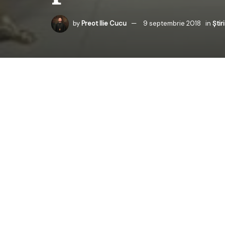
by
Preot Ilie Cucu
9 septembrie 2018
in
Știri
În Duminica a XV-a du
de Sud a slujit la bise
În predica rostită cu 
pune înaintea ochilor 
Dumnezeu dar și cu sem
sufletul, iar față de 
„
Când iubești cu suf
iubim cu adevărat nu 
aproape de El putem fi