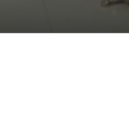
Episcopul Basarabiei
că a zilei, care “
ne
elația noastră cu
ă inima și din tot
 pe noi
”.
 Lui Dumnezeu și dacă
ezeu, cel mai