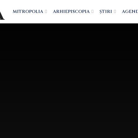
MITROPOLIA
ARHIEPISCOPIA
ȘTIRI
AGEN