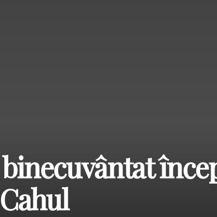
 binecuvântat înce
a Cahul