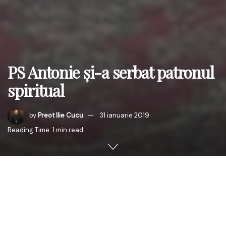
PS Antonie şi-a serbat patronul
spiritual
by
Preot Ilie Cucu
31 ianuarie 2019
Reading Time: 1 min read
Miercuri, 30 ianuarie 2019, ziua prăznuirii Sfântului
Antonie cel Mare (stil vechi), PS Antonie, Episcop de Bălţi,
a oficiat, împreună cu un sobor de preoţi şi diaconi,