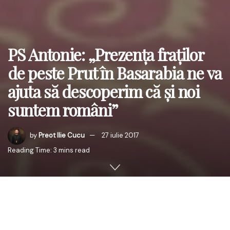
PS Antonie: „Prezenţa fraţilor
de peste Prut în Basarabia ne va
ajuta să descoperim că şi noi
suntem români”
by
Preot Ilie Cucu
27 iulie 2017
Reading Time: 3 mins read
Miercuri, 26 iulie 2017, PS Antonie de Orhei, Episcop-vicar