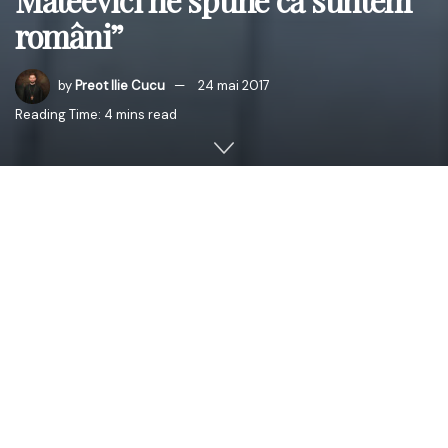
români”
by
Preot Ilie Cucu
24 mai 2017
Reading Time: 4 mins read
Marţi, 23 mai 2017, PS Antonie de Orhei, Episcop-vicar al
Arhiepiscopiei Chişinăulu a binecuvântat Conferinţa
dedicată comemorării preotului poet Alexie Mateevici.
Conferinţa a fost organizată de Episcopia de Bălţi a
Mitropoliei Basarabiei (protopopiatul de Edineţ şi
Donduseni) şi s-a desfăşurat la Liceul Teoretic „Alexie
Mateevici” din Donduşeni (directoare – dna Gulinara
Grigoriev).