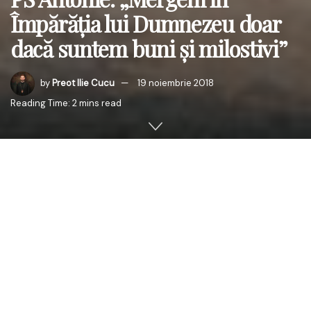
Împărăţia lui Dumnezeu doar
dacă suntem buni şi milostivi”
by
Preot Ilie Cucu
19 noiembrie 2018
Reading Time: 2 mins read
Duminică, 18 noiembrie 2018, PS Antonie, Episcop de Bălţi,
a oficiat Sfânta şi Dumnezeiasca Liturghie la biserica
„Adormirea Maicii Domnului ” din localitatea Gârbova,
raionul Ocniţa (preot paroh Alexandru Bologa).
După Sfânta Liturghie a fost oficiat un Te-Deum de
mulţumire pentru binefacerile revărsate de Bunul