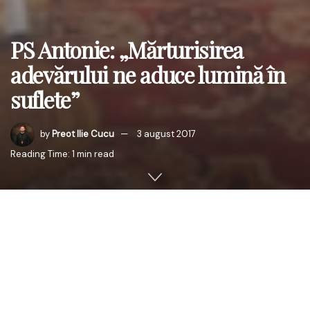
PS Antonie: „Mărturisirea
adevărului ne aduce lumină în
suflete”
by
Preot Ilie Cucu
3 august 2017
Reading Time: 1 min read
Miercuri, 2 august 2017, ziua când creştinii, care ţin
sărbătorile pe stilul vechi, au prăznuit pe Sfântul Prooroc
Ilie Tezviteanul, PS Antonie de Orhei, Episcop-vicar al
Arhiepiscopiei Chişinăului, a oficiat, cu binecuvântarea