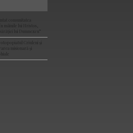
ântat comunitatea
În mâinile lui Hristos,
ărăției lui Dumnezeu”
rotopopiatul Criuleni și
rarea misionară și
hiale
YOUTUBE