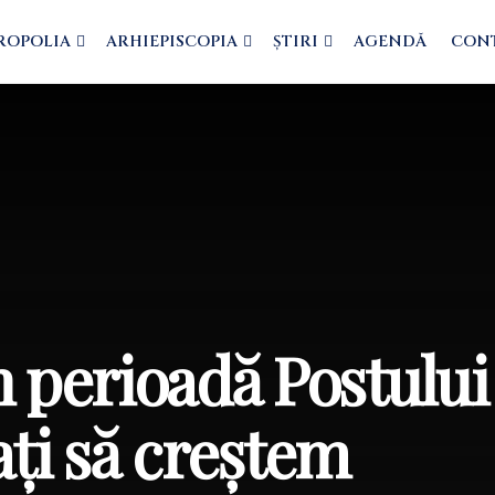
ROPOLIA
ARHIEPISCOPIA
ȘTIRI
AGENDĂ
CON
n perioadă Postulu
i să creştem