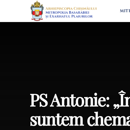
MIT
PS Antonie: „Î
suntem chemaţ