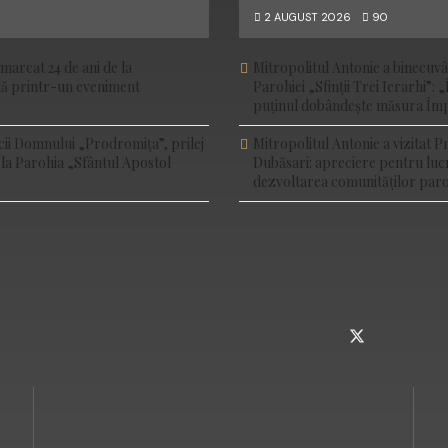
2 AUGUST 2026
90
marcat 24 de ani de la
Mitropolitul Antonie a binecuv
ală printr-un eveniment
Parohiei „Sfinții Trei Ierarhi”: „
puținul dobândește măsura Împ
cii Domnului „Prodromița”, prilej
Mitropolitul Antonie a vizitat P
 la Parohia „Sfântul Apostol
Dubăsari: apreciere pentru luc
dezvoltarea comunităților paro
INSTAGRAM
TELEGRAM
TWITTER