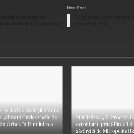
Next Post
tul Mare noi ieşim din
PS Antonie: „Dumnezeu le p
ui şi al uitării de Dumnezeu”
care cred în El”
e Nectarie a săvârșit Sfânta
a „Sfântul Cuvios Vasile de
Mănăstirea „Sf. Prooroc Ilie
din Orhei, în Duminica a
ocrotitorul prin Sfânta Li
săvârșită de Mitropolitul B