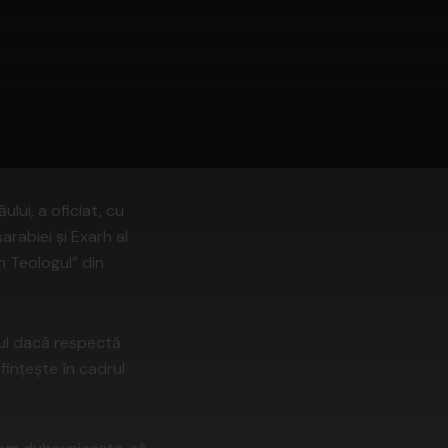
lui, a oficiat, cu
arabiei şi Exarh al
an Teologul” din
nul dacă respectă
sfinţeşte în cadrul