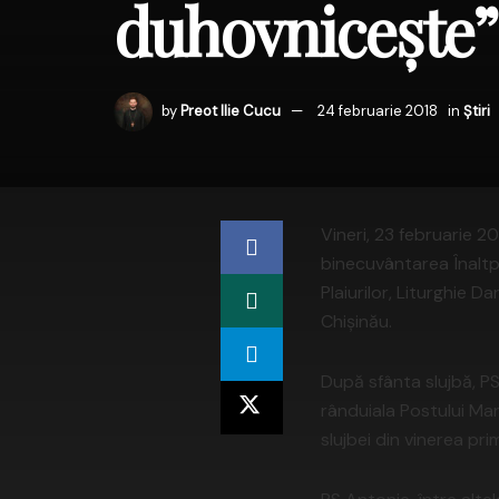
duhovniceşte”
by
Preot Ilie Cucu
24 februarie 2018
in
Știri
Vineri, 23 februarie 20
binecuvântarea Înaltpre
Plaiurilor, Liturghie Da
Chişinău.
După sfânta slujbă, PS
rânduiala Postului Mare
slujbei din vinerea pri