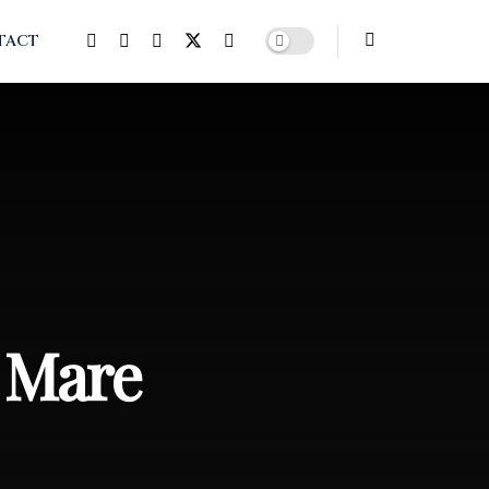
TACT
i Mare