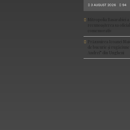
3 AUGUST 2026
94
Mitropolia Basarabiei a 
recunoașterea sa ofici
comemorativ
Prăznuirea Icoanei Mai
de bucurie și rugăciune
Andrei” din Ungheni
FACEBOOK