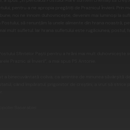
ele, a spus: „În perioadă Postului Mare suntem chemaţi să cre
ului, pentru a ne apropia pregătiţi de Praznicul Învierii. Prin 
 bune, noi ne înnoim duhovniceşte, devenim mai luminoşi la sufl
 Postului, să renunţăm la unele alimente din hrana noastră, pen
i mult sufletul. Iar hrana sufletului este rugăciunea, postul, f
ostului Sfintelor Paşti pentru a hrăni mai mult duhovniceşte s
ele Praznic al Învierii”, a mai spus PS Antonie.
ost a binecuvântată coliva, ca amintire de minunea săvârşită d
ostatul, când împăratul, prigonitor de creştini, a vrut să strice 
r.
opoliei Basarabiei