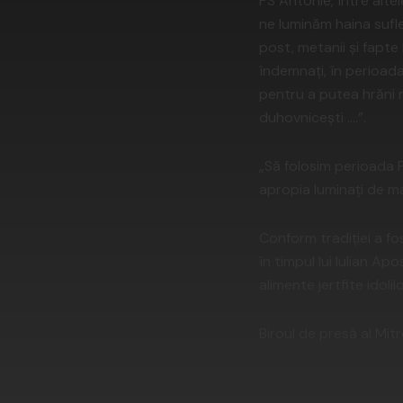
PS Antonie, între alt
ne luminăm haina suflet
post, metanii şi fapte
îndemnaţi, în perioada
pentru a putea hrăni ma
duhovniceşti ….”.
„Să folosim perioada P
apropia luminaţi de mar
Conform tradiţiei a f
în timpul lui Iulian Ap
alimente jertfite idolilo
Biroul de presă al Mitr