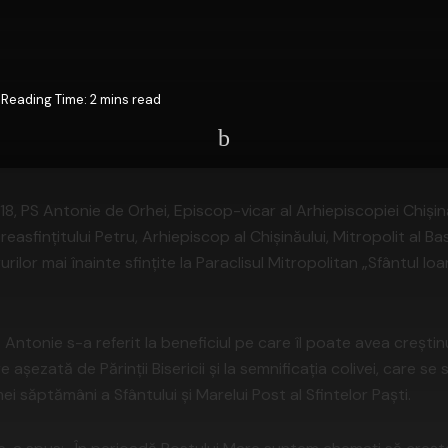
Reading Time: 2 mins read
18, PS Antonie de Orhei, Episcop-vicar al Arhiepiscopiei Chişinău
asfinţitului Petru, Arhiepiscop al Chişinăului, Mitropolit al Bas
rurilor mai înainte sfinţite la Paraclisul Mitropolitan „Sfântul Io
 Antonie s-a referit la beneficiul pe care îl poate avea creşti
 aşezată de Părinţii Bisericii şi la semnificaţia colivei, care se 
mei săptămâni a Sfântului şi Marelui Post al Sfintelor Paşti.