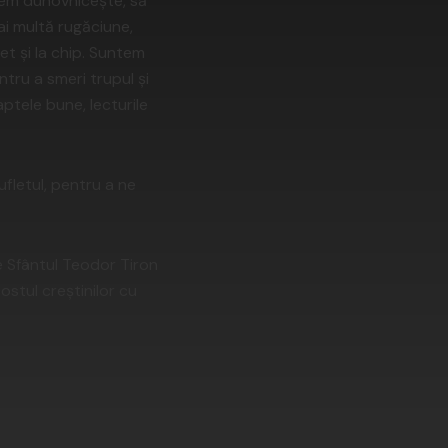
ştem duhovniceşte, să
mai multă rugăciune,
et şi la chip. Suntem
tru a smeri trupul şi
aptele bune, lecturile
ufletul, pentru a ne
e Sfântul Teodor Tiron
postul creştinilor cu