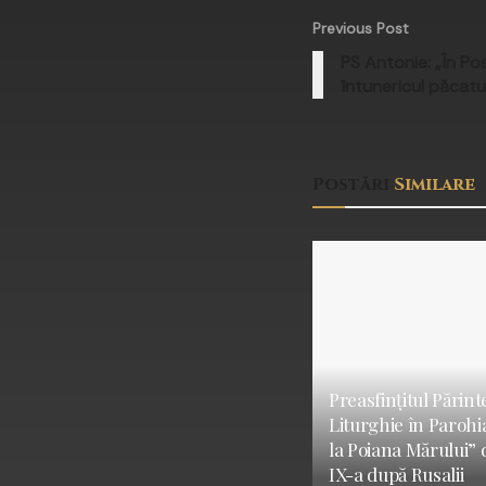
Previous Post
PS Antonie: „În Pos
întunericul păcatul
Postări
Similare
Preasfințitul Părint
Liturghie în Parohi
la Poiana Mărului” 
IX-a după Rusalii