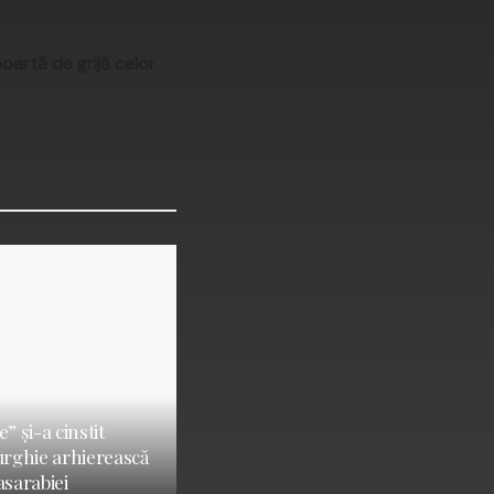
oartă de grijă celor
” și-a cinstit
turghie arhierească
asarabiei