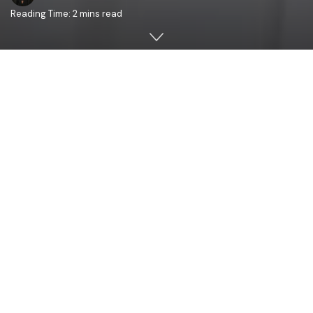
Reading Time: 2 mins read
Astăzi 29 mai 2020, PreaSfințitul Părinte Antonie,
Episcop de Bălți, aniversează împlinirea vârstei de 57 de
ani de viață pământească. cu acest prilej, ÎPS Părinte
Mitropolit Petru i-a adresat PreaSfinției Sale un cuvânt
de felicitare:
Preasfinției Sale,
PreaSfințitului Părinte Antonie,
Episcopul de Bălți