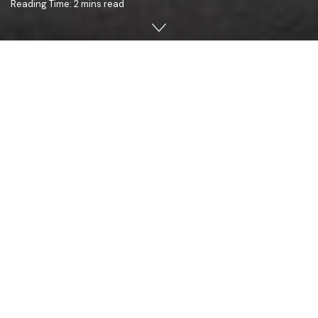
Reading Time: 2 mins read
Duminică, 27 mai 2018, PS Antonie, Episcop ales de Bălţi, a
oficiat, cu binecuvântarea Înaltpreasfinţitului Petru,
Arhiepiscop al Chişinăului, Mitropolit al Basarabiei şi Exarh
al Plaiurilor, Sfânta şi Dumnezeiasca Liturghie la biserica
cu hramul „Sfânta Cuvioasa Parascheva” din satul
Jeloboc, comuna Piatra, raionul Orhei (preot paroh Ioan
Florea).
În cuvântul său rostit după Sfânta Slujbă, PS Antonie s-a
referit la Praznicul Rusaliilor şi la activitatea părintelui
Ioan.
Vorbind despre lucrarea Sfântului Duh în creaţie şi în