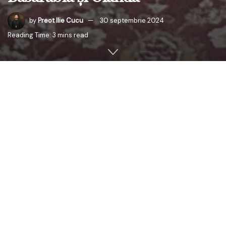
by
Preot Ilie Cucu
30 septembrie 2024
Reading Time: 3 mins read
Cu binecuvântarea Înaltpreasfințitului Părinte Petru,
Mitropolitul Basarabiei și Exarhul Plaiurilor, și a
Înaltpreasfințitului Părinte Iosif, Mitropolitul Europei
Occidentale și Meridionale, Părintele Teodor Pelin,
protopop de Criuleni și Dubăsari, a realizat o vizită
pastorală frățească în Parohia
„Sf. Vasile cel Mare”
și
„Sf.
Ludger”
din Megen, Olanda. Împreună cu Părintele paroh
David Călin Pop, au săvârșit Sfânta Liturghie, marcând un
moment de comuniune euharistică între comunitățile
ortodoxe din Basarabia și diaspora românească.