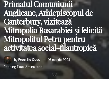
Primatul Comuniunii
Anglicane, Arhiepiscopul de
Canterbury, vizitează
Mitropolia Basarabiei și felicită
Mitropolitul Petru pentru
activitatea social-filantropică
by
Preot Ilie Cucu
16 martie 2023
Reading Time: 2 mins read
Într-o vizită particulară la Chișinău, Grația Sa Justin
Welby, Arhiepiscop de Canterbury și Primat al Comuniunii