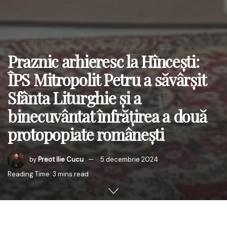
Praznic arhieresc la Hîncești:
ÎPS Mitropolit Petru a săvârșit
Sfânta Liturghie și a
binecuvântat înfrățirea a două
protopopiate românești
by
Preot Ilie Cucu
5 decembrie 2024
Reading Time: 3 mins read