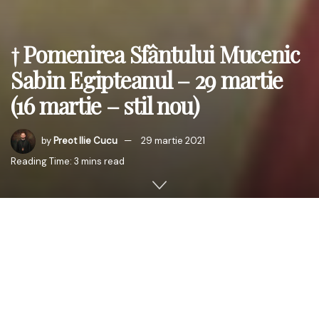
† Pomenirea Sfântului Mucenic
Sabin Egipteanul – 29 martie
(16 martie – stil nou)
by
Preot Ilie Cucu
29 martie 2021
Reading Time: 3 mins read
Sabin era de loc din Egipt. Locuia în cetatea Hermopolis
pe Nil. Creștin într-o vreme în care fiii Noului Legământ nu
erau iubiți și acceptați de lume și Imperiu, trăia viața
creștinească în discreție și cumpătare.