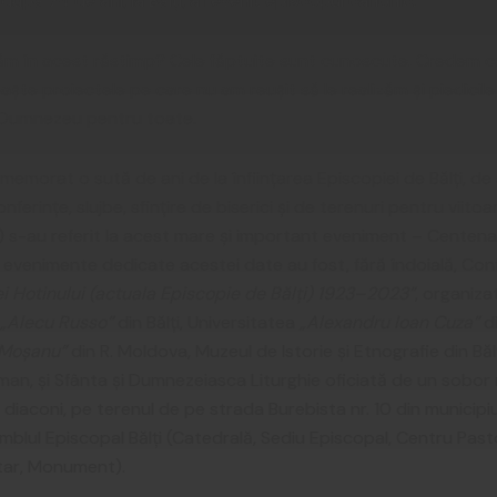
l, după 74 de ani, la Bălţi, a revenit episcopul canonic.
zăm în acest răstimp? Cele făptuite sunt cunoscute. Credem că
e proiectele pe care nu am reuşit să le realizăm şi piedicile 
i Dumnezeu pentru toate.
emorat o sută de ani de la înfiinţarea Episcopiei de Bălţi, de
nferinţe, slujbe, sfinţire de biserici şi de terenuri pentru viitoa
a.) s-au referit la acest mare şi important eveniment – Centenar
venimente dedicate acestei date au fost, fără îndoială, Confer
i Hotinului (actuala Episcopie de Bălţi) 1923–2023”
, organiza
„Alecu Russo”
din Bălţi, Universitatea
„Alexandru Ioan Cuza”
di
 Moşanu”
din R. Moldova, Muzeul de Istorie şi Etnografie din Bălţ
man, şi Sfânta şi Dumnezeiasca Liturghie oficiată de un sobo
i şi diaconi, pe terenul de pe strada Burebista nr. 10 din municipi
amblul Episcopal Bălţi (Catedrală, Sediu Episcopal, Centru Pasto
tar, Monument).