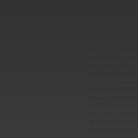
părţi de ţară şi, astfe
Ce am reuşit să reali
Bunul Dumnezeu cunoaşt
noastră. Mulţumim lu
Tot în acest an am com
activităţile noastre (co
Episcopiei de Bălţi ş.
Cele mai proeminente e
„Centenarul Episcopie
Universitatea de Stat
Istoricilor
„Alexandru
„Visarion Puiu”
din Ro
clerici, ierarhi, preoţ
de Bălţi va înălţa Ans
Clopotniţă, Aghiasma