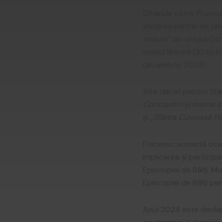
Ofrande către Pruncul I
sfinţirea pietrei de tem
minuni”
din oraşul Ocn
oraşul Briceni (10 octo
decembrie 2023).
Alte daruri pentru Sfân
Constantin şi mama s
şi
„Sfânta Cuvioasă P
Folosesc această ocazi
implicarea şi particip
Episcopiei de Bălţi. 
Episcopiei de Bălţi pen
Anul 2024 este declar