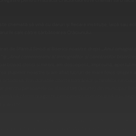
regătire pentru Praznicul Crăciunului este chemat să o facă f
te chemată să vină cu daruri şi fiecare instituţie, laică sau ec
darurile sale către sărbătoarea Crăciunului.
rat de Sfântul Sinod al Bisericii noastre drept
„Anul omagial a
e”
şi
„Anul comemorativ al imnografilor şi cântăreţilor bisericeş
participat clerici şi mireni, am descoperit, împreună, aportul m
ea slujbelor noastre şi am aflat lucruri de mare folos despre au
 ortodoxă. Prin donaţiile oferite bătrânilor şi familiilor nevoiaş
pentru persoanele cu dizabilităţi (adulte) din municipiul Bălţi
eamnă să oferim dragoste persoanelor în etate şi să nu-i negli
 şi ajutor.
nit cinci ani de când Sfântul Sinod al Bisericii Ortodoxe Român
unul vacant al Episcopiei de Bălţi (fostă a Hotinului) pe episcop