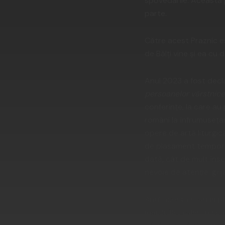
spovedanie. Această p
parte.
Către acest Praznic es
de Bălţi vine şi ea cu 
Anul 2023 a fost decla
persoanelor vârstnic
conferinţe, la care au 
români la înfrumuseţar
opere de artă liturgică
de plasament temporar 
dată, cât de mult îns
nevoie de atenţie, grijă
Anul acesta s-au împli
mai 2018, a ales în sca