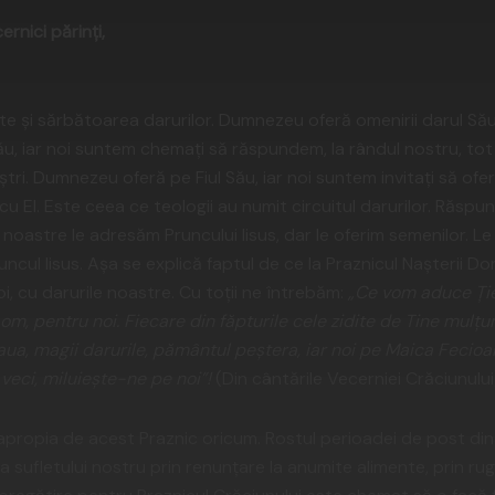
rnici părinţi,
 şi sărbătoarea darurilor. Dumnezeu oferă omenirii darul Său,
u, iar noi suntem chemaţi să răspundem, la rândul nostru, tot 
ştri. Dumnezeu oferă pe Fiul Său, iar noi suntem invitaţi să ofer
 El. Este ceea ce teologii au numit circuitul darurilor. Răspu
 noastre le adresăm Pruncului Iisus, dar le oferim semenilor. L
runcul Iisus. Aşa se explică faptul de ce la Praznicul Naşterii 
oi, cu darurile noastre. Cu toţii ne întrebăm:
„Ce vom aduce Ţie
, pentru noi. Fiecare din făpturile cele zidite de Tine mulţum
aua, magii darurile, pământul peştera, iar noi pe Maica Fecio
 veci, miluieşte-ne pe noi”!
(Din cântările Vecerniei Crăciunului
propia de acest Praznic oricum. Rostul perioadei de post din
a sufletului nostru prin renunţare la anumite alimente, prin rug