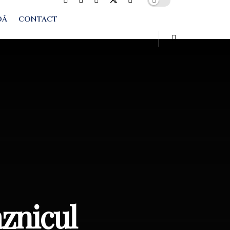
DĂ
CONTACT
aznicul