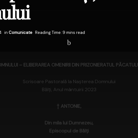
ului
4
in
Comunicate
Reading Time: 9 mins read
NULUI – ELIBERAREA OMENIRII DIN PRIZONIERATUL PĂCATULUI
Scrisoare Pastorală la Naşterea Domnului
Bălţi, Anul mântuirii 2023
† ANTONIE,
Din mila lui Dumnezeu,
Episcopul de Bălţi