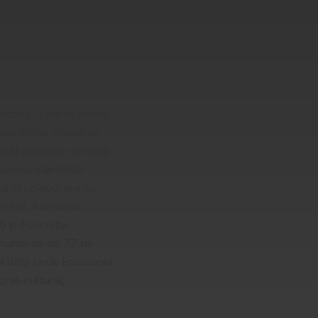
 se putea şi mai mult.
care au stat în calea
 aceea, o parte dintre
rele sfinte locaşe al
ul Episcopiei de Bălţi.
inţa ştiinţifică
tă în colaborare cu
n Iaşi, Asociaţia
i şi Asociaţia
r numeros de 77 de
ul Bălţi, unde Episcopia
ral-cultural,