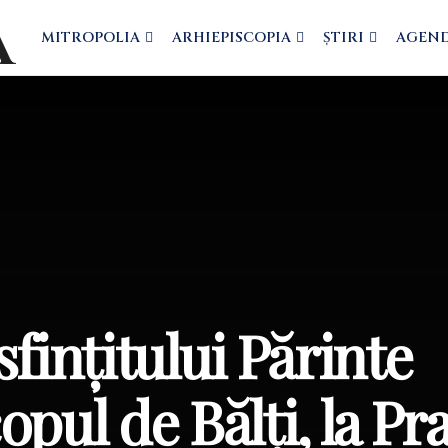
MITROPOLIA
ARHIEPISCOPIA
ȘTIRI
AGEN
fințitului Părinte
pul de Bălți, la Pr