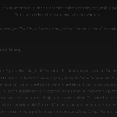
r, cinului monahal şi drept-credincioşilor creştini, har, milă ş
Tatăl, iar de la noi, părintească binecuvântare.
nezeu pe Fiul Său în lume ca să judece lumea, ci ca să se mân
telor Altare,
,
e. E praznicul Naşterii Domnului. E sărbătoarea iubirii lui Du
Dumnezeu,
„Făcătorul cerului şi al pământului, al tuturor celor
e face om pentru a-l salva, pentru a-l elibera din robia păcatul
 s-a tot depărtat de Creatorul său, încât nu mai era cu putinţ
Era nevoie de un ajutor. Şi ajutorul a venit de la Cel care l-a c
 este expresia iubirii Sale neţărmurite pentru creatura Sa, p
oate, se smereşte pe Sine, se întrupează
„de la Duhul Sfânt şi 