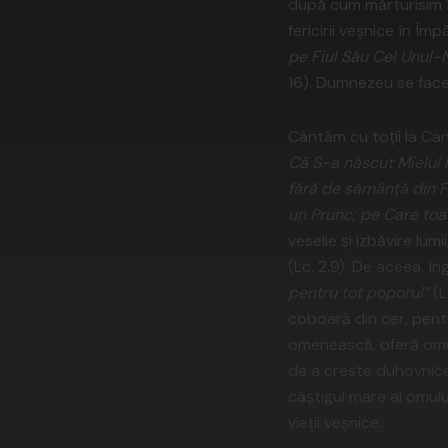
după cum mărturisim în
fericirii veşnice în Îm
pe Fiul Său Cel Unul-N
16). Dumnezeu se face
Cântăm cu toţii la Can
Că S-a născut Mielul l
fără de sămânţă din 
un Prunc; pe Care toat
veselie şi izbăvire lum
(Lc. 2,9). De aceea, îng
pentru tot poporul”
(L
coboară din cer, pent
omenească, oferă omulu
de a creşte duhovnice
câştigul mare al omul
vieţii veşnice.