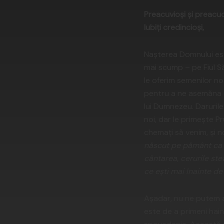
Preacuvioşi şi preacuce
Iubiţi credincioşi,
Naşterea Domnului este
mai scump – pe Fiul Să
le oferim semenilor no
pentru a ne asemăna cu
lui Dumnezeu. Darurile
noi, dar le primeşte P
chemaţi să venim, şi n
născut pe pământ ca om
cântarea, cerurile ste
ce eşti mai înainte de
Aşadar, nu ne putem a
este de a primeni hain