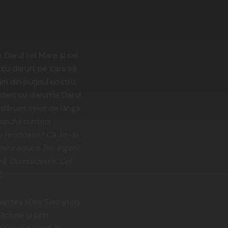
 Darul cel Mare şi cel
cu daruri, pe care să
im din puţinul nostru,
ndem cu daruri la Darul
e dăruim celor de lângă
Domnului suntem
 Hristoase? Că Te-ai
ire aduce Ţie: îngerii
ară. Dumnezeule, Cel
).
aintea Marii Sărbători
ăciune şi prin