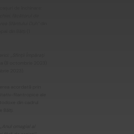
ăcaşuri de închinare:
chiei, făcătorul de
rea Sfântului Duh”
din
al din Bălţi (1
erici:
„Sfinţii Împăraţi
iţa (8 octombrie 2023)
mbrie 2023).
inerea acordată prin
itativ-filantropice ale
rtodoxe din cadrul
 Bălţi.
„Anul omagial al