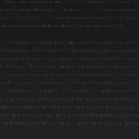
 Crez, coboară pe pământ, intră în istorie, pentru a-i oferi 
părăţia Sa. Sfântul Evanghelist Ioan spune:
„Căci Dumnezeu aşa a
ăscut L-a dat, ca oricine crede în El să nu piară, ci să aibă vi
 om pentru a deschide omului calea spre viaţa veşnică.
onul Praznicului Naşterii Domnului:
„Să se bucure cerul, să se
ui Dumnezeu, dând izbăvirea lumii. Cuvântul, Cel ce era în Sânur
Fecioară; de Acela magii s-au înspăimântat, văzându-L născ
e Îl slăvesc”
(Sedelnă, glasul al 8-lea). Întruparea lui Dumnez
ii, cu toate acestea magii se înspăimântă, iar păstorii „
s-au înf
erul îi linişteşte:
„Nu vă temeţi. Căci vă binevestesc vouă bucur
c. 2,10). Mare era minunea – Cel din Sânurile Tatălui se face 
ru a se face om, pentru ca pe om să-l înalţe la cer. Dumnezeu,
i oportunitatea de a ieşi din mrejele păcatului şi ale morţii. 
şte, de a se îndumnezei şi de a moşteni Împărăţia lui Dumnez
ui de la întruparea lui Dumnezeu – izbăvirea de păcat şi de m