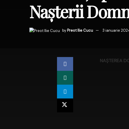
Nașterii Domn
by
Preot Ilie Cucu
3 ianuarie 202
NAŞTEREA DOM