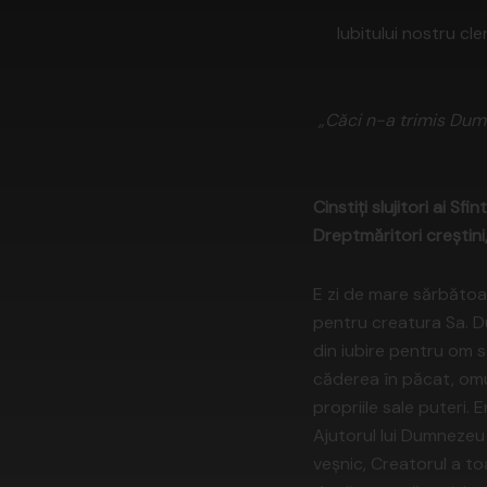
Iubitului nostru cle
„Căci n-a trimis Dum
Cinstiţi slujitori ai Sfin
Dreptmăritori creştini
E zi de mare sărbătoar
pentru creatura Sa. 
din iubire pentru om s
căderea în păcat, omul
propriile sale puteri. 
Ajutorul lui Dumnezeu
veşnic, Creatorul a t