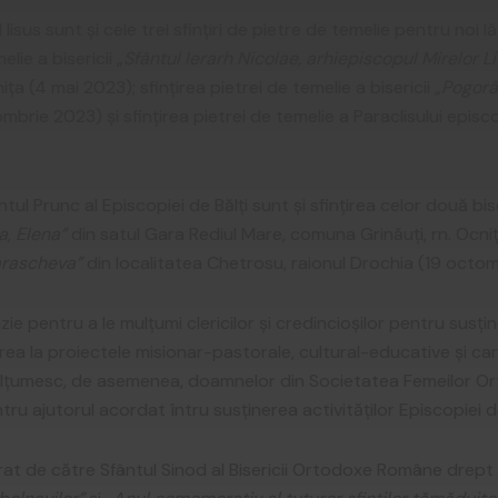
isus sunt şi cele trei sfinţiri de pietre de temelie pentru noi l
elie a bisericii „
Sfântul Ierarh Nicolae, arhiepiscopul Mirelor Li
iţa (4 mai 2023); sfinţirea pietrei de temelie a bisericii
„Pogorâ
mbrie 2023) şi sfinţirea pietrei de temelie a Paraclisului episcop
tul Prunc al Episcopiei de Bălţi sunt şi sfinţirea celor două bis
a, Elena”
din satul Gara Rediul Mare, comuna Grinăuţi, rn. Ocn
arascheva”
din localitatea Chetrosu, raionul Drochia (19 octo
e pentru a le mulţumi clericilor şi credincioşilor pentru susţ
area la proiectele misionar-pastorale, cultural-educative şi car
Mulţumesc, de asemenea, doamnelor din Societatea Femeilor O
tru ajutorul acordat întru susţinerea activităţilor Episcopiei de
at de către Sfântul Sinod al Bisericii Ortodoxe Române drept