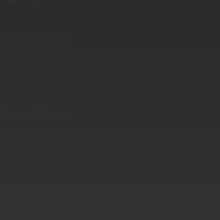
iecare creştin în
leziastică. Episcopia
l pastoraţiei
ti”
. Prin cele trei
arilor imnografi
torii inestimabilelor
e sau vizita la Centrul
 am înţeles, încă o
jăm pe cei care au
e, în şedinţa din 24
ul legal al acestei