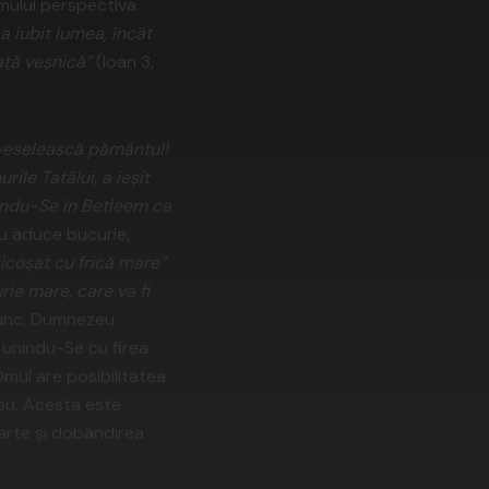
omului perspectiva
 iubit lumea, încât
aţă veşnică”
(Ioan 3,
 veselească pământul!
ile Tatălui, a ieşit
ându-Se în Betleem ca
eu aduce bucurie,
ricoşat cu frică mare”
ie mare, care va fi
Prunc, Dumnezeu
 unindu-Se cu firea
Omul are posibilitatea
eu. Acesta este
oarte şi dobândirea