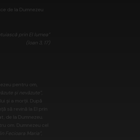
i pace de la Dumnezeu
tuiască prin El lumea”
(Ioan 3, 17)
mnezeu pentru om,
 văzute şi nevăzute”
,
ui şi a morţii. După
ă să revină la El prin
reat, de la Dumnezeu.
entru om. Dumnezeu cel
din Fecioara Maria”
,