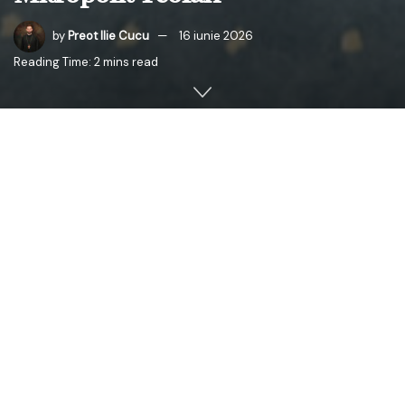
by
Preot Ilie Cucu
16 iunie 2026
Reading Time: 2 mins read
Marți, 16 iunie 2026, la Centrul Eparhial Chișinău, s-a
desfășurat ședința extraordinară de constituire a noii
componențe a Adunării Eparhiale a Arhiepiscopiei
Chișinăului, organism deliberativ care are drept
competență analizarea și soluționarea problemelor
administrative, culturale, social-filantropice, economice
și patrimoniale ale eparhiei.
Evenimentul a debutat prin săvârșirea Sfintei Liturghii în
Paraclisul Mitropolitan „Sfântul Ioan Teologul”, de către