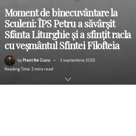
Moment de binecuvântare la
Sculeni: ÎPS Petru a săvârșit
Sfânta Liturghie și a sfințit racla
cu veșmântul Sfintei Filofteia
by
Preot Ilie Cucu
2 septembrie 2025
Reading Time: 2 mins read
Duminică, 31 august 2025, comunitatea din Sculeni,
Protopopiatul Ungheni, a trăit un moment de mare
bucurie și binecuvântare prin vizita pastorală a
Înaltpreasfințitului Părinte Petru, Mitropolitul Basarabiei și