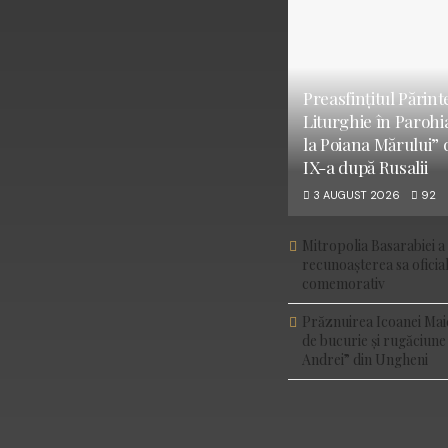
Preasfințitul Părint
Liturghie în Parohi
la Poiana Mărului” 
IX-a după Rusalii
3 AUGUST 2026
92
Mitropolia Basarabiei a 
recunoașterea sa ofici
comemorativ
Prăznuirea Icoanei Mai
de bucurie și rugăciune
Andrei” din Ungheni