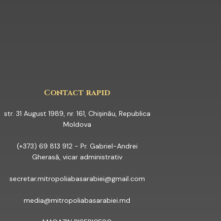
YOUTUBE
Contact rapid
str. 31 August 1989, nr. 161, Chișinău, Republica
Moldova
(+373) 69 813 912 - Pr. Gabriel-Andrei
Gherasă, vicar administrativ
secretar.mitropoliabasarabiei@gmail.com
media@mitropoliabasarabiei.md