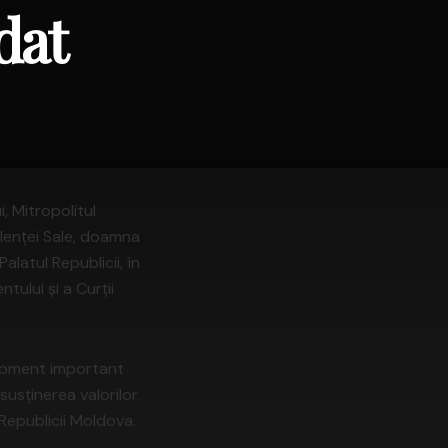
dat
, Mitropolitul
elenței Sale, doamna
alatul Republicii, în
ului și a Curții
t moment important
susținerea valorilor
 Republicii Moldova.