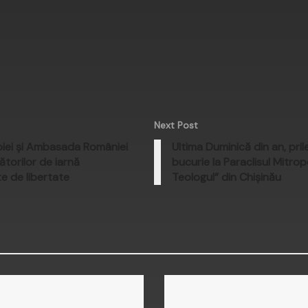
Next Post
biei și Ambasada României
Ultima Duminică din an, pril
torilor de iarnă
bucurie la Paraclisul Mitrop
e de libertate
Teologul” din Chișinău