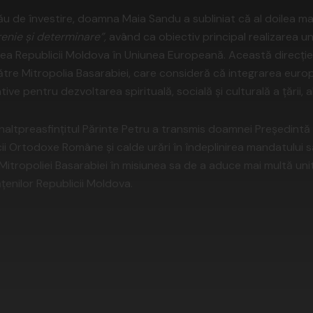
său de învestire, doamna Maia Sandu a subliniat că al doilea m
enie și determinare”,
având ca obiectiv principal realizarea u
rarea Republicii Moldova în Uniunea Europeană. Această direcți
către Mitropolia Basarabiei, care consideră că integrarea eu
ive pentru dezvoltarea spirituală, socială și culturală a țării, 
 Înaltpreasfințitul Părinte Petru a transmis doamnei Președint
cii Ortodoxe Române și calde urări în îndeplinirea mandatului 
l Mitropoliei Basarabiei în misiunea sa de a aduce mai multă uni
ățenilor Republicii Moldova.