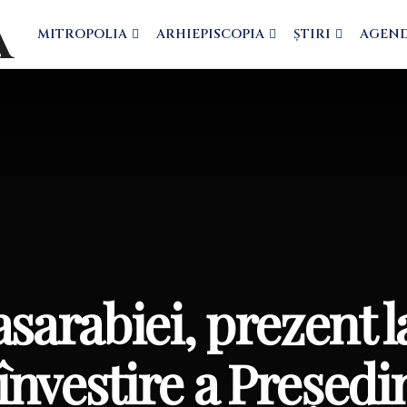
MITROPOLIA
ARHIEPISCOPIA
ȘTIRI
AGEN
sarabiei, prezent l
nvestire a Președi