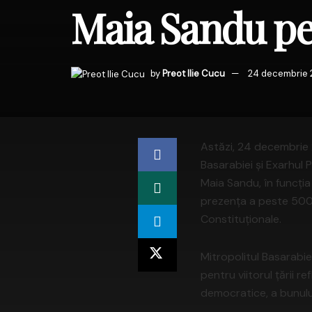
Maia Sandu pe
by
Preot Ilie Cucu
24 decembrie
Astăzi, 24 decembrie 2
Basarabiei și Exarhul 
Maia Sandu, în funcția
prezența a peste 500 d
Constituționale.
Mitropolitul Basarabie
pentru viitorul țării 
democratice, a bunului