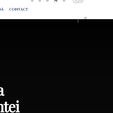
DĂ
CONTACT
a
ntei