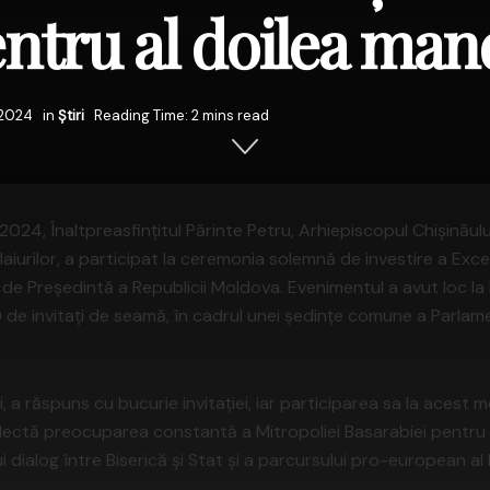
ntru al doilea man
 2024
in
Știri
Reading Time: 2 mins read
024, Înaltpreasfințitul Părinte Petru, Arhiepiscopul Chișinăului
Plaiurilor, a participat la ceremonia solemnă de investire a Exc
 de Președintă a Republicii Moldova. Evenimentul a avut loc la P
e invitați de seamă, în cadrul unei ședințe comune a Parlament
i, a răspuns cu bucurie invitației, iar participarea sa la aces
reflectă preocuparea constantă a Mitropoliei Basarabiei pentru 
 dialog între Biserică și Stat și a parcursului pro-european al