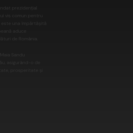
andat prezidențial
nui vis comun pentru
e este una împărtășită
ropeană aduce
alături de România.
ă Maia Sandu
său, asigurând-o de
tate, prosperitate și