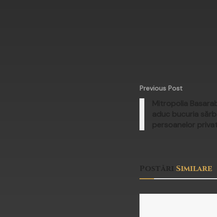
Previous Post
Mitropolia Basara
aduc bucuria sărbă
persoanelor privat
Postări
Similare