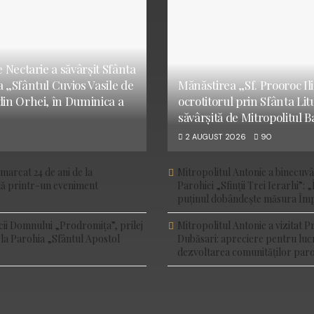
e Nectarie a săvârșit Sfânta
a „Sfântul Cuvios Vasile de
Mănăstirea „Sf. Prooroc Ilie
din Orhei, în Duminica a
ocrotitorul prin Sfânta Li
săvârșită de Mitropolitul B
2 AUGUST 2026
90
marcat 24 de ani de la
Mitropolitul Antonie a binecuv
ală printr-un eveniment
Parohiei „Sfinții Trei Ierarhi”: „
puținul dobândește măsura Împ
cii Domnului „Prodromița”, prilej
Mitropolitul Antonie a vizitat P
 la Parohia „Sfântul Apostol
Dubăsari: apreciere pentru luc
dezvoltarea comunităților paro