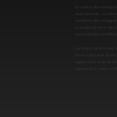
În cadrul discursului 
este asumat
„cu smer
cetățenii țării: integ
și susținută ferm de 
oportunități semnificat
La finalul ceremoniei,
binecuvântările Biseri
rugăciunea și sprijinu
siguranță în viața cet