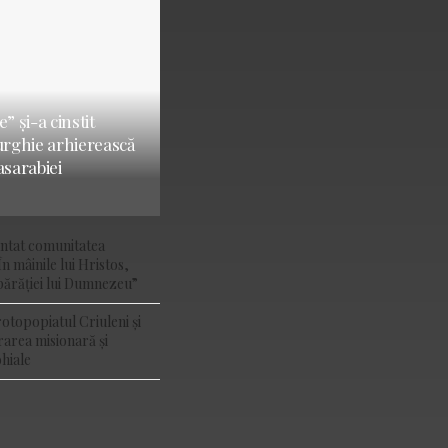
” și-a cinstit
turghie arhierească
asarabiei
ântat comunitatea
În mâinile lui Hristos,
ărăției lui Dumnezeu”
rotopopiatul Criuleni și
rarea misionară și
hiale