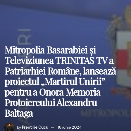
Mitropolia Basarabiei și
Televiziunea TRINITAS TV a
Patriarhiei Române, lansează
proiectul „Martirul Unirii”
pentru a Onora Memoria
Protoiereului Alexandru
Baltaga
by
Preot Ilie Cucu
18 iunie 2024