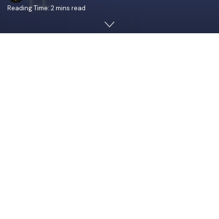
Reading Time: 2 mins read
Mitropolia Basarabiei, împreună cu Televiziunea
TRINITAS
TV
a Patriarhiei Române
anunță
lansarea proiectului
„Martirul Unirii”
, o inițiativă finanțată de
Departamentul
pentru Relația cu Republica Moldova
(DRRM) din cadrul
Guvernului României. Proiectul se va desfășura în
perioada iunie – octombrie 2024 și va fi realizat în
parteneriat cu Institutul de Istorie al Universității de Stat
din Moldova și TVR Moldova.
Proiectul își propune realizarea și promovarea unui film
documentar dedicat memoriei Protoiereului Alexandru
Baltaga (14 aprilie 1861 – 7 august 1941), unul dintre