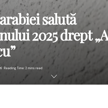
arabiei salută
nului 2025 drept „
cu”
ri
Reading Time: 2 mins read
întâmpină cu bucurie inițiativa dedicării anului 2025 poetului n
 de ani de la nașterea acestuia. Decizia comună a Academie
 Moldovei de a proclama anul viitor „Anul Eminescu” reprezintă