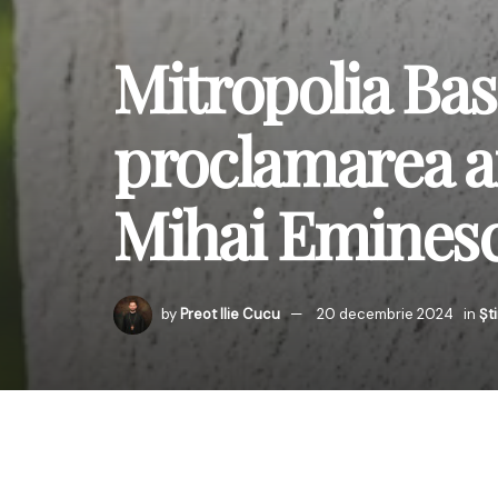
Mitropolia Bas
proclamarea a
Mihai Emines
by
Preot Ilie Cucu
20 decembrie 2024
in
Ști
Mitropolia Basarabiei 
Eminescu, marcând 175
Academiei de Științe a