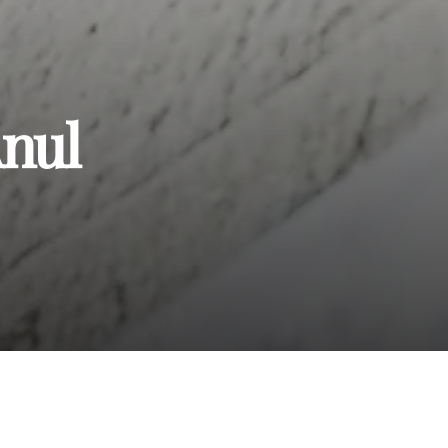
Anul
ațional Mihai
i Române și a
 o inițiativă de mare