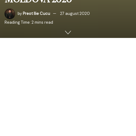
by
Preot Ilie Cucu
27 august 2020
Reading Time: 2 mins read
În data de 27 august 2020 Republiga Moldova
aniversează cîmplinirea a 29 de ani de la proclamarea
independenței. Cu acest prilej, Întâistătătorul Mitropoliei
Basarabiei, ÎPS Mitropolit Petru, a adresat un mesaj de
felicitare tuturor cetățenilor R. Moldova:
La popas aniversar, când țara noastră sărbătorește 29
de ani de la proclamarea independenței, se cuvine înainte
de toate a ne îndrepta cugetele către Milostivul
Dumnezeu și a-I mulțumi pentru toate darurile pe care