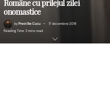
Române cu prilejul zilei
onomastice
by
Preot Ilie Cucu
17 decembrie 2018
Reading Time: 2 mins read
În ziua de 17 decembrie 2018, în care conform
calendarului îndreptat, de stil nou
, este prăznuit
Sfântul
Proroc Daniel, Preafericitul Părinte Patriarh
Daniel
își
sărbătorește ziua onomastică
. Cu acest prilej, în această
zi de însemnată sărbătoare, ÎnaltPreasfințitul Părinte
Mitropolit Petru, Întâistătătorul Mitropoliei Basarabiei, i-a
adresat PreaFericirii Sale un mesaj de felicitare: