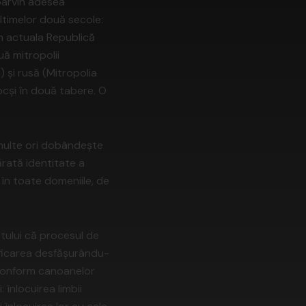
parvin adesea
ultimelor două secole:
în actuala Republică
ă mitropolii
 și rusă (Mitropolia
docși în două tabere. O
 multe ori dobândește
ărată identitate a
 în toate domeniile, de
ptului că procesul de
ificarea desfășurându-
i, conform canoanelor
 înlocuirea limbii