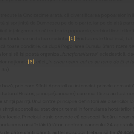
cute la Cincizecime arată, că diversificarea popoarelor în li
ă și sprijinită de Dumnezeu pe de o parte, iar pe de altă part
dică înțelegerea de către toate popoarele, vorbind limbi diferit
ifestându-se unitatea credinței.
[5]
Hristos este Unul însă, tot 
eează toate condițiile, ca după Pogorârea Duhului Sfânt
toate ne
a lor și să își poată organiza „
funcționalitatea
” ecleziastică, 
elor naționale
[6]
, căci „
în orice neam, cel ce se teme de El și 
 35).
 bază, prin care Sfinții Apostoli au întemeiat primele comunităț
tuitorul Hristos, principii(canoane) care mai târziu au fost co
inții părinți. Unul dintre principiile definitorii ale bisericilor lo
 sfinții apostoli au stat drept temei în formularea hotărârilor
lor locale. Principiul etnic prevede că episcopii fiecărui neam
conducerea unui întâistătător, conform canonului 34 apostolic
și de către sfinții părinți, astfel episcopii trebuie să fie
de acel