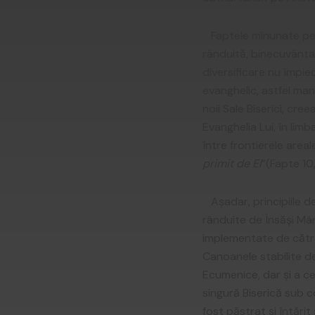
Faptele minunate petre
rânduită, binecuvântat
diversificare nu împie
evanghelic, astfel man
noii Sale Biserici, cr
Evanghelia Lui, în limb
între frontierele areal
primit de El
”(Fapte 10,
Așadar, principiile de
rânduite de Însăși Mân
implementate de către sf
Canoanele stabilite de
Ecumenice, dar și a ce
singură Biserică sub 
fost păstrat și întărit 