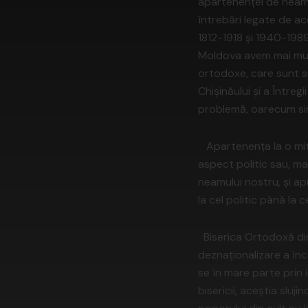
apartenenței de neam,
întrebări legate de ac
1812-1918 și 1940-1989
Moldova avem mai mult
ortodoxe, care sunt su
Chișinăului și a Întreg
problemă, oarecum simil
Apartenența la o mitr
aspect politic sau, ma
neamului nostru, și ap
la cel politic până la ce
Biserica Ortodoxă din 
deznaționalizare a în
se în mare parte prin i
bisericii, aceștia sluj