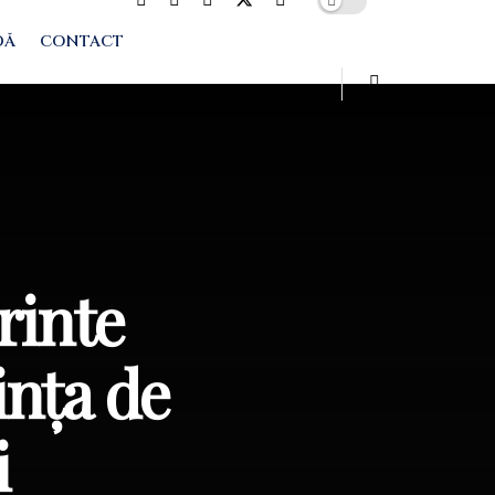
DĂ
CONTACT
rinte
ința de
i