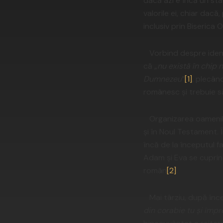
dacă azi e încă un st
valorile ei, chiar dac
inclusiv prin Biserica 
Vorbind despre identi
că „
nu există în chip n
Dumnezeu
”
[1]
, plecân
românesc și trebuie s
Organizarea oamenilor
și în Noul Testament. 
încă de la începutul fac
Adam și Eva se cuprin
român
[2]
.
Mai târziu, după înce
din corabie tu și împreu