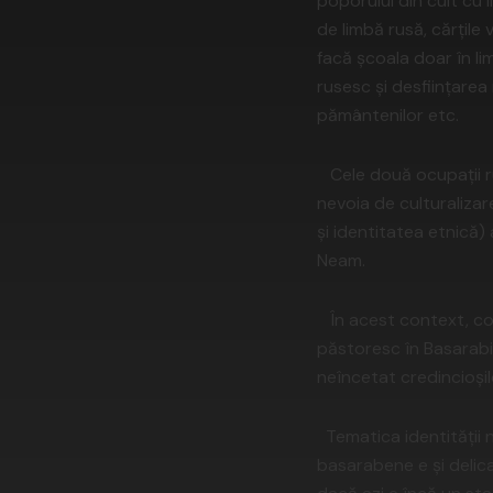
poporului din cult cu 
de limbă rusă, cărțile v
facă școala doar în lim
rusesc și desființarea 
pământenilor etc.
Cele două ocupații rus
nevoia de culturalizar
și identitatea etnică)
Neam.
În acest context, cons
păstoresc în Basarabia
neîncetat credincioși
Tematica identității n
basarabene e și delic