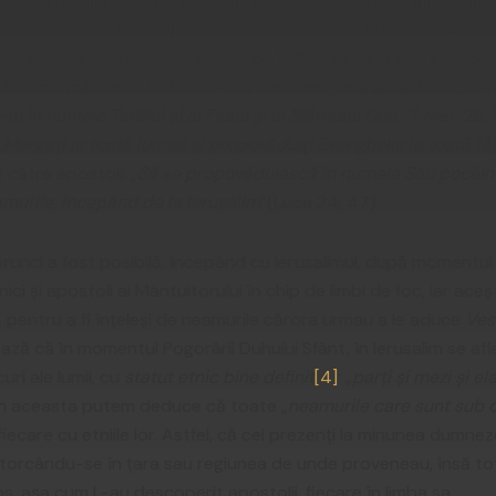
te neamurile pământului, aflați în toate locurile, pe lângă caract
e organizare ca instituție divino-umană, iar unul dintre aceste pr
el, Mântuitorul Hristos, înainte de Înălțarea Sa la cer, îi respon
, îndemn mărturisit în toate cele trei evanghelii sinoptice: „
Merg
-le
în numele Tatălui și al Fiului și al Sfântului Duh
…”( Mat. 28, 
„
Mergeți la toată lumea și propovăduiți Evanghelia la toată fă
 către apostoli: „
Să se propovăduiască în numele Său pocăinț
amurile, începând de la Ierusalim
”(Luca 24, 47).
runci a fost posibilă, începând cu Ierusalimul, după momentul 
nici și apostoli ai Mântuitorului în chip de limbi de foc, iar aceș
bi, pentru a fi înțeleși de neamurile cărora urmau a le aduce
Ves
ă că în momentul Pogorârii Duhului Sfânt, în Ierusalim se afla
curi ale lumii, cu
statut etnic bine definit
[4]
: „
parți și mezi și el
 Din aceasta putem deduce că toate „
neamurile care sunt sub 
iecare cu etniile lor. Astfel, că cei prezenți la minunea dumnez
orcându-se în țara sau regiunea de unde proveneau, însă toț
os, așa cum L-au descoperit apostolii, fiecare în limba sa.