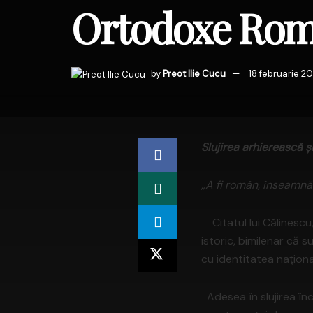
Ortodoxe Româ
by
Preot Ilie Cucu
18 februarie 2
Slujirea arhierească 
„A fi român, înseamnă 
Citatul lui Călinescu,
istoric, bimilenar că
cu identitatea naționa
Adesea în slujirea în