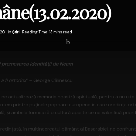
ne(13.02.2020)
020
in
Știri
Reading Time: 13 mins read
și promovarea identității de Neam
a fi ortodox
” – George Călinescu
 ne actualizează memoria noastră spirituală, pentru a nu uita
 suntem printre puținele popoare europene în care credința or
lă, și ambele formează o cultură aparte ce ne valorifică priorit
credințată, în multîncercatul pământ al Basarabiei, ne confru