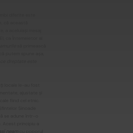
mbi diferite este
e, că această
e, a aceluiași mesaj
El, ca Întemeietor al
amurile
să primească
dacă putem spune așa,
face dreptate este
i locale le-au fost
mentate, ajustate și
cale fiind cel etnic.
 Sfintelor Sinoade
 să se adune într-o
. Acest principiu a
ași neam
cu poporul