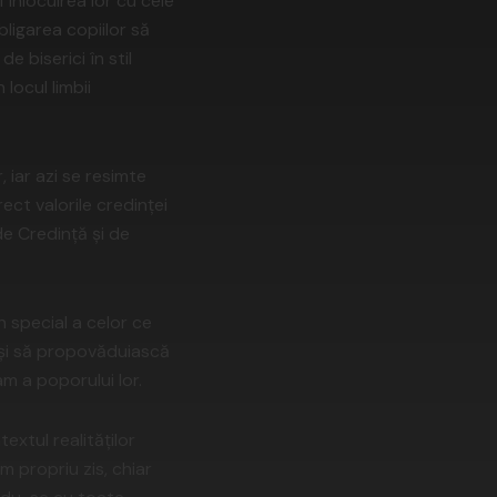
 înlocuirea lor cu cele
obligarea copiilor să
e biserici în stil
locul limbii
 iar azi se resimte
ect valorile credinței
de Credință și de
 special a celor ce
ă și să propovăduiască
m a poporului lor.
extul realităților
 propriu zis, chiar