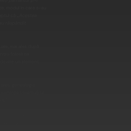
pleți pământul și-l
gie, modul în care s-au
aptul că „
Acestea
-au răspândit
uale, mai ales după
ntru folosirea
tă devine un element
ales, genealogia
 seminția (neamul) lui
-16).
iul etnic este
us Hristos, întemeind