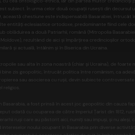
 cu cea ontologico-etnică, iar din partea multor credincioși 
est subiect. În urma celor două ocupații rusești din decursul 
, această chestiune este indispensabilă Basarabiei, întrucât 
e entități eclesiastice ortodoxe, predominante fiind cele dou
b oblăduirea a două Patriarhii, română (Mitropolia Basarabiei)
ii Moldove), rezultând de aici și împărțirea credincioșilor orto
ară și actuală, întâlnim și în Biserica din Ucraina.
opolie sau alta în zona noastră (chiar și Ucraina), de foarte
i bine zis geopolitic, întrucât politica între românism, ca adev
ropierea sau asocierea cu rușii, devin subiecte controversate
l religios.
Basarabia, a fost prinsă în acest joc geopolitic din cauza fa
ceput odată cu ocuparea de către Imperiul Țarist din 1812, rus
erarhii ruși care au păstorit aici, numiți sau impuși, și nu aleș
ind intereselor noului ocupant în Basarabia prin diverse activități: