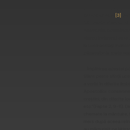
Biserica Sa, pentru toa
le-a dat și principii d
principiul etnic
[3]
.
Astf
Săi ucenici și apostoli
neamurile, botezându
Marcu îndemnul este 
la Luca același îndemn
păcatelor la toate ne
Împlinirea acestei po
Sfânt peste sfinții uce
a vorbi în diferite lim
Apostolilor consemneaz
creștini, din diferite lo
etc.”(Fapte 2, 9-11).
chemate la mântuire, f
mers după aceea reînt
au mărturisit pe Hrist