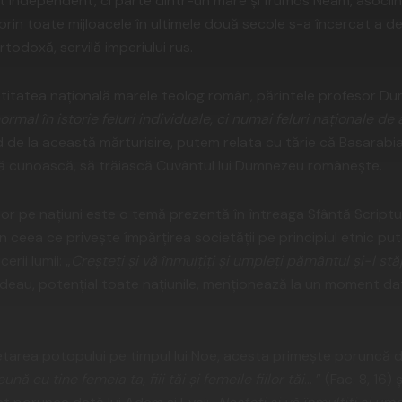
at independent, ci parte dintr-un mare și frumos Neam, asoci
ă, prin toate mijloacele în ultimele două secole s-a încercat a 
Ortodoxă, servilă imperiului rus.
tatea națională marele teolog român, părintele profesor Dum
ormal în istorie feluri individuale, ci numai feluri naționale de a
d de la această mărturisire, putem relata cu tărie că Basarab
ă cunoască, să trăiască Cuvântul lui Dumnezeu românește.
 pe națiuni este o temă prezentă în întreaga Sfântă Scriptură
În ceea ce privește împărțirea societății pe principiul etnic 
erii lumii: „
Creșteți și vă înmulțiți și umpleți pământul și-l stă
deau, potențial toate națiunile, menționează la un moment da
tarea potopului pe timpul lui Noe, acesta primește poruncă d
nă cu tine femeia ta, fiii tăi și femeile fiilor tăi
… ” (Fac. 8, 16)