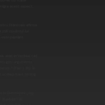
indu-se cu toate
denigra acest aspect,
itru Stăniloaie afirma
 trăi cuvântul lui
ia este pământ
, atât în Vechiul, cât
putem găsi argumente
pâniți.
..” (Fac. 1, 28). În
t același mare teolog
e la Dumnezeu: „
Ieși
 și după ce i-a