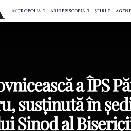
MITROPOLIA
ARHIEPISCOPIA
ȘTIRI
AGEN
vnicească a ÎPS Pă
ru, susținută în șed
ui Sinod al Biserici