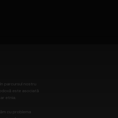
 în parcursul nostru
todoxă este asociată
ar etnia.
ntăm cu problema