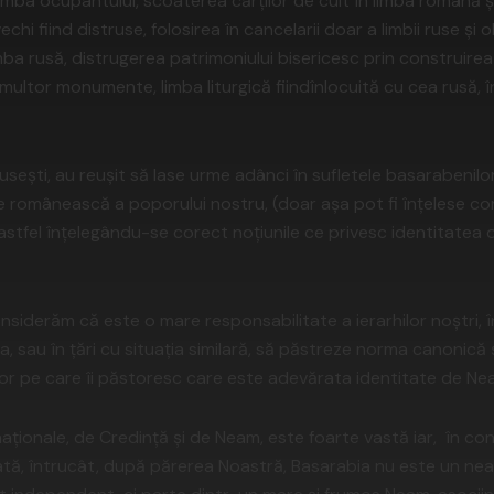
limba ocupantului, scoaterea cărților de cult în limba română și
echi fiind distruse, folosirea în cancelarii doar a limbii ruse și 
ba rusă, distrugerea patrimoniului bisericesc prin construirea d
multor monumente, limba liturgică fiindînlocuită cu cea rusă, în 
ești, au reușit să lase urme adânci în sufletele basarabenilor,
e românească a poporului nostru, (doar așa pot fi înțelese cor
 astfel înțelegându-se corect noțiunile ce privesc identitatea 
iderăm că este o mare responsabilitate a ierarhilor noștri, în
, sau în țări cu situația similară, să păstreze norma canonic
lor pe care îi păstoresc care este adevărata identitate de Nea
aționale, de Credință și de Neam, este foarte vastă iar, în cont
ată, întrucât, după părerea Noastră, Basarabia nu este un neam