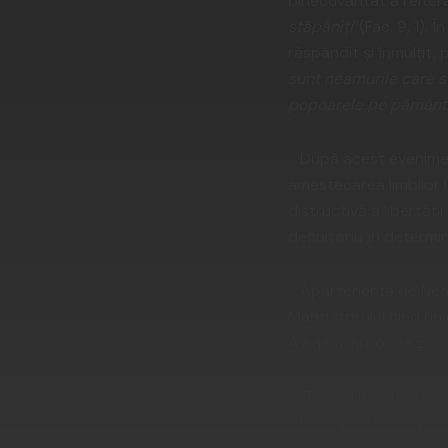
binecuvântat a reitera
stăpâniți
”(Fac. 9, 1).
răspândit și înmulțit, p
sunt neamurile care se 
popoarele pe pământ
După acest eveniment 
amestecarea limbilor 
distructivă a libertăț
definitoriu în determi
Apartenența de Neam r
Mântuitorului fiind un
Avraam, arborele genea
Tot în Noul Testamen
determinant în organiz