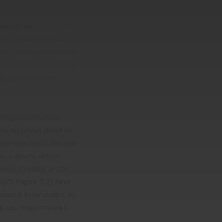
eristicile spirituale,
incipii l-a constituit
sabilizează pe sfinții
ând învățați toate
19); În evanghelia de la
ptura
”(Marc. 16, 15) iar
a spre iertarea
Pogorârii Duhului
tia au primit darul de
tea cea bună
. Faptele
u oameni, viitori
amiți…cretani, arabi
…
cer
”( Fapte 5,2) fiind
eiască în Ierusalim, au
i sau majoritatea L-