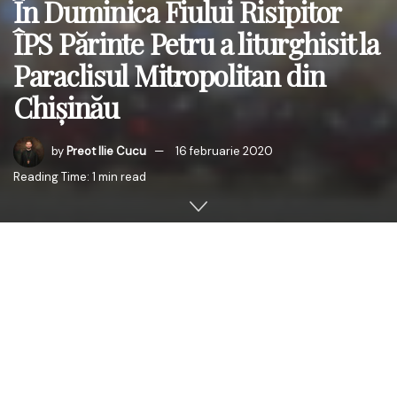
În Duminica Fiului Risipitor
ÎPS Părinte Petru a liturghisit la
Paraclisul Mitropolitan din
Chișinău
by
Preot Ilie Cucu
16 februarie 2020
Reading Time: 1 min read
În cea de-a doua duminică din perioada Triodului,
duminică care are ca reper central duhovnicesc
parabola Fiului Risipitor, în data de 16 februarie 2020, ÎPS
Părinte Petru, Arhiepiscopul Chișinăului, Mitropolitul
Basarabiei și Exarhul Plaiurilor a săvârșit Sfânta Liturghie