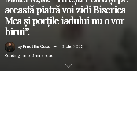
această piatră voi zidi Biserica
Mea şi porţile iadului nu o vor
birui”.
by
Preot Ilie Cucu
13 iulie 2020
Reading Time: 3 mins read
În Duminica a V-a după Rusalii, 12 iulie, s-a sărbătorit, pe
stil vechi, Sfinții Apostoli Petru și Pavel. Înaltpreasfinția Sa
Părintele Petru, Arhiepiscopul Chișinăului, Mitropolitul
Basarabiei și Exarhul Plaiurilor a săvârșit Sfânta Liturghie
la Paraclisul Mitropolitan “Sfântul Ioan Teologul” din
Chișinău împreună cu un sobor de preoți și diaconi.