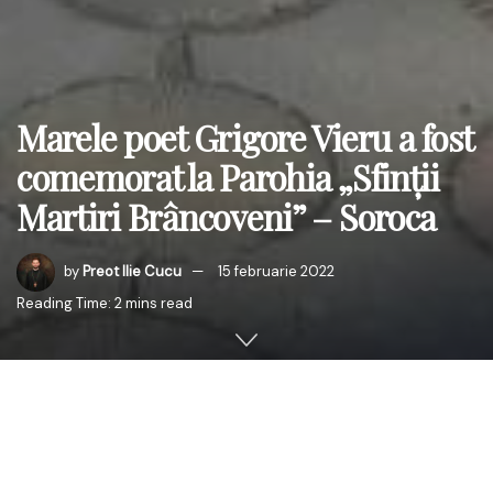
Marele poet Grigore Vieru a fost
comemorat la Parohia „Sfinții
Martiri Brâncoveni” – Soroca
by
Preot Ilie Cucu
15 februarie 2022
Reading Time: 2 mins read
După Sfânta Liturghie a fost oficiată o slujbă de
parastas de către Părintele Sorin Huluță, parohul