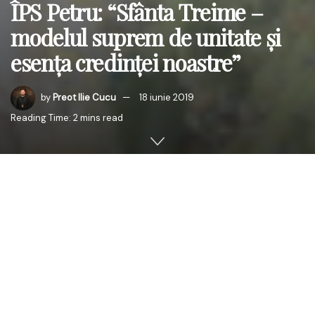
ÎPS Petru: “Sfânta Treime –
modelul suprem de unitate și
esența credinței noastre”
by
Preot Ilie Cucu
18 iunie 2019
Reading Time: 2 mins read
În ziua de luni, 17 iunie 2019, în ziua prăznuirii Sfintei
Treimi, Întâistătătorul Mitropoliei Basarabiei, ÎPS Părinte
Petru, Arhiepiscopul Chişinăului, Mitropolitul Basarabiei şi
Exarhul Plaiurilor, împreună cu un sobor de clerici, a
săvârșit Sfânta şi Dumnezeiasca Liturghie arhierească în
parohia „Pogorârea Sfântului Duh ” din oraşul Călăraşi (