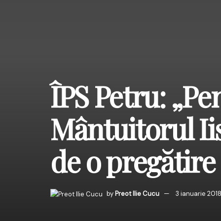
ÎPS Petru: „Pe
Mântuitorul Ii
de o pregătire
by
Preot Ilie Cucu
3 ianuarie 201