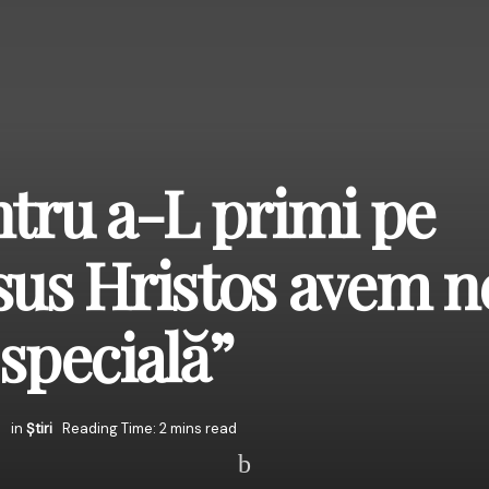
ntru a-L primi pe
sus Hristos avem n
 specială”
8
in
Știri
Reading Time: 2 mins read