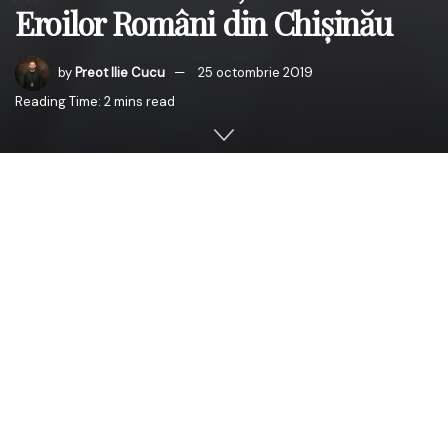
Eroilor Români din Chișinău
by
Preot Ilie Cucu
25 octombrie 2019
Reading Time: 2 mins read
În ziua de vineri, 25 octombrie 2019, ÎPS Părinte Petru,
Arhiepiscopul Chișinăului, Mitropolitul Basarabiei și
Exarhul Plaiurilor a participat la Cimitirul Eroilor Români
din municipiul Chișinău, la evenimentul organizat de către
Ambasada Română la Chișinău, cu ocazia sărbătoririi Zilei
Armatei Române.
La eveniment a fost present și Excelența Sa, domnul
Daniel Ioniță, Ambasadorul României în Republica