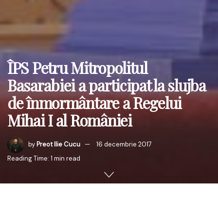
ÎPS Petru Mitropolitul
Basarabiei a participat la slujba
de înmormântare a Regelui
Mihai I al României
by
Preot Ilie Cucu
16 decembrie 2017
Reading Time: 1 min read