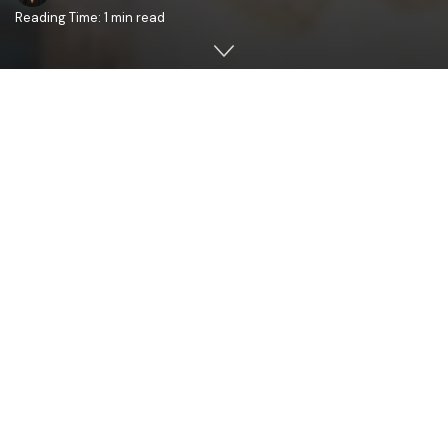
Reading Time: 1 min read
În Duminica a 5-a după Cincizecime, 21 iulie 2019,
Înaltpreasfințitul Părinte Petru, Arhiepiscopul Chișinăului,
Mitropolitul Basarabiei și Exarhul Plaiurilor, s-a aflat în
mijlocul comunității
Sf. Cuv. Parascheva
din orașul Soroca,
unde alături de un sobor de preoți și diaconi a săvârșit
Sfânta și Dumnezeiasca Liturghie.
După oficierea Serviciului Divin, ÎnaltPreasfințitul Părinte
Mitropolit Petru a rostit un cuvânt de învățătură, în care,
printre altele, a menționat: “
Din Evanghelia de ast
ăzi
vedem că demonii pot chinui cumplit ființa umană, însă
în fața lui Hristos ei devin neputincioși. De aceea se