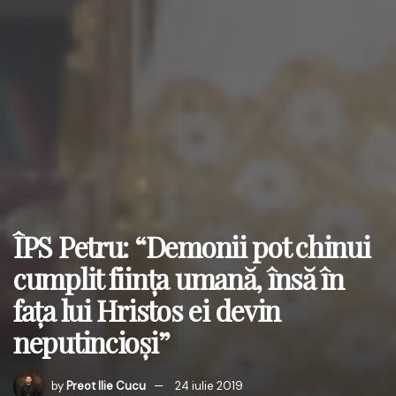
ÎPS Petru: “Demonii pot chinui
cumplit ființa umană, însă în
fața lui Hristos ei devin
neputincioși”
by
Preot Ilie Cucu
24 iulie 2019