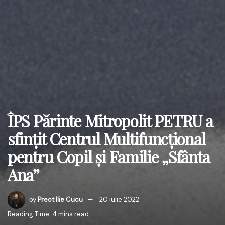
ÎPS Părinte Mitropolit PETRU a
sfințit Centrul Multifuncțional
pentru Copil și Familie „Sfânta
Ana”
by
Preot Ilie Cucu
20 iulie 2022
Reading Time: 4 mins read