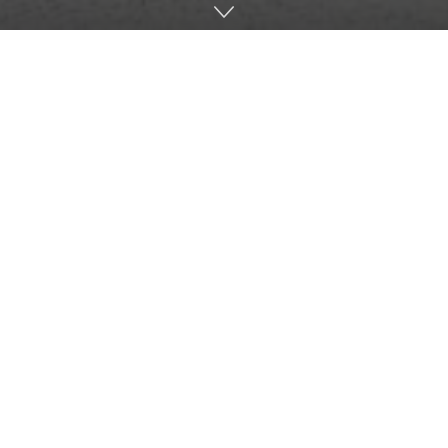
La inaugurarea Centrului „Sfânta Ana”, au fost prezenți
reprezentanți ai partenerilor de dezvoltare ai Misiunii
Sociale „Diaconia”, reprezentanți ai corpului diplomatic,
ONG-urilor din domeniul drepturilor femeilor și copiilor și
companii private locale.
Corpul diplomatic străin a fost reprezentat la ceremonia
de inaugurare de
:
Ambasadoarea Austriei în Republica Moldova, ES
Stella AVALONE;
Ambasadorul Ukrainei în Republica Moldova, ES
Marko SHEVCHENKO;