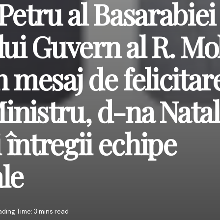
Petru al Basarabiei
lui Guvern al R. M
 mesaj de felicitar
nistru, d-na Natal
i întregii echipe
le
ding Time: 3 mins read