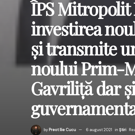
ÎPS Mitropolit 
investirea nou
și transmite un
noului Prim-Mi
Gavriliță dar ș
guvernamenta
by
Preot Ilie Cucu
6 august 2021
in
Știri
Rea