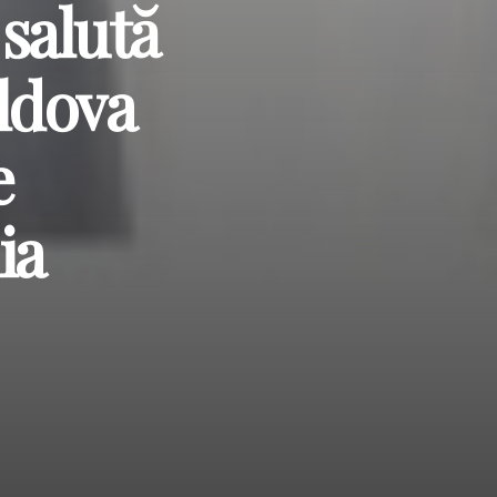
 salută
oldova
e
ia