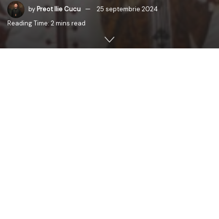
by
Preot Ilie Cucu
25 septembrie 2024
Reading Time: 2 mins read
Din mila lui Dumnezeu, cu binecuvântarea
Înaltpreasfințitului Părinte Petru, Mitropolitul Basarabiei și
cu osteneala Părintelui consilier Gabriel-Andrei Gherasă,
pe data de 29 septembrie 2024, va avea loc un
eveniment de mare importanță pentru comunitatea din
orașul Ungheni –
sfințirea primei biserici românești
, cu
hramul
„Sfântul Ierarh Iosif cel Milostiv, Sfântul Gherasim
din Kefalonia și Sfântul Teofil cel Nebun pentru Hristos”
.
Slujba de târnosire va începe cu întâmpinarea oaspeților
la ora 8:00, urmată de
Slujba Sfințirii Sfintei Mese
(Sfântul