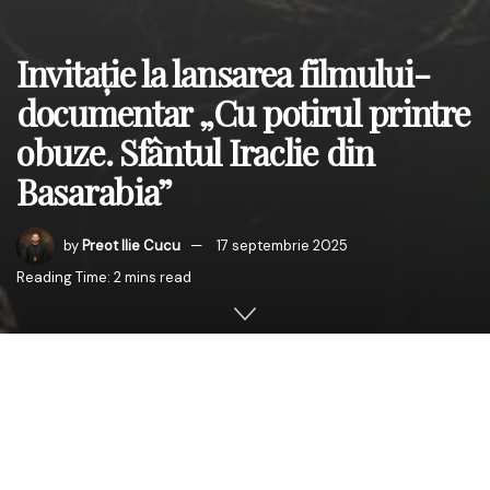
Invitație la lansarea filmului-
documentar „Cu potirul printre
obuze. Sfântul Iraclie din
Basarabia”
by
Preot Ilie Cucu
17 septembrie 2025
Reading Time: 2 mins read
Mitropolia Basarabiei, împreună cu Trinitas TV, are
bucuria de a vă invita sâmbătă, 20 septembrie 2025, la