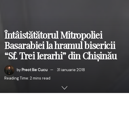
Întâistătătorul Mitropoliei
Basarabiei la hramul bisericii
“Sf. Trei Ierarhi” din Chișinău
by
Preot Ilie Cucu
31 ianuarie 2018
Reading Time: 2 mins read
În data de 30 ianuarie 2018, zi în care conform
calendarului îndreptat de stil nou, creștinii ortodocși îi