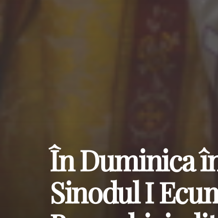
În Duminica înc
Sinodul I Ecum