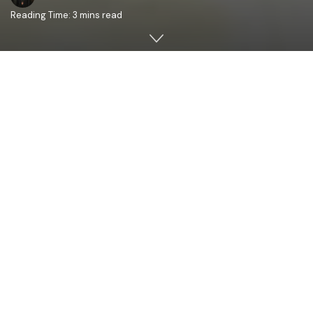
Reading Time: 3 mins read
În ziua de joi, 12 iulie 2018, când toți creștinii ce țin de
calendarul de stil vechi, au sărbătorit pe Sfinţii Slăviţii
Apostoli Petru şi Pavel, ÎPS Petru, Arhiepiscopul
Chişinăului, Mitropolitul Basarabiei şi Exarhul Plaiurilor
împreună cu PS Veniamin, Episcopul Basarabiei de Sud și
însoţiți de un sobor de preoţi şi diaconi, au oficiat Sfânta
şi Dumnezeiască Liturghie în parohia „
Sfinţii Apostoli
Petru şi Pavel
” din oraşul Chişinău, sectorul Buiucani,
slubă prilejuită de sărbătorirea hramului bisericii (
paroh
Preacucernicul Preot Mitrofor Petru Buburuz
).
În această zi de mare sărbătoare, biserica de la