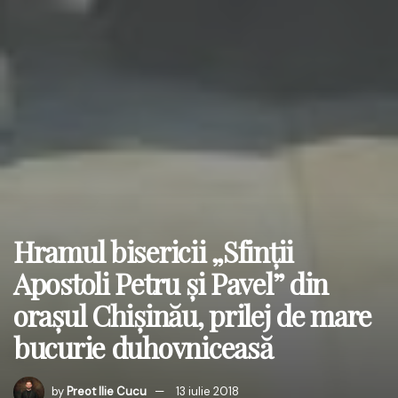
Hramul bisericii „Sfinţii
Apostoli Petru şi Pavel” din
oraşul Chişinău, prilej de mare
bucurie duhovniceasă
by
Preot Ilie Cucu
13 iulie 2018