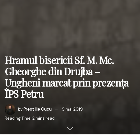
Hramul bisericii Sf. M. Mc.
Gheorghe din Drujba –
Ungheni marcat prin prezența
ÎPS Petru
by
Preot Ilie Cucu
9 mai 2019
Reading Time: 2 mins read