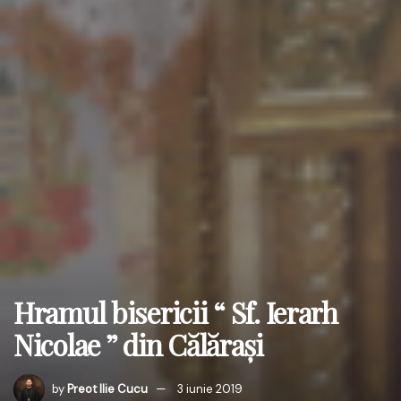
Hramul bisericii “ Sf. Ierarh
Nicolae ” din Călărași
by
Preot Ilie Cucu
3 iunie 2019