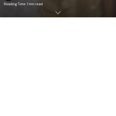
Reading Time: 1 min read
În data de 22 mai 2019, zi în care credincioșii ce țin de
calendarul de stil vechi prăznuiesc sărbătoarea Aducerii
moaștelor Sf. Ierarh Nicolae, Întâistătătorul Mitropoliei
Basarabiei, ÎPS Părinte Petru, Arhiepiscopul Chișinăului,
Mitropolitul Basarabiei și Exarhul Plaiurilor a săvârșit,
înconjurat de un sobor de clerici, Sfâta Liturghie
arhierească, în parohia “
Aducera moaștelor Sf. Ierarh
Nicolae
” din orașul Călărași(
Paroh PC Protoiereu Andrei
Cojocari
).
Slujba a fost prilejuită de sărbătorirea hramului bisericii
din Călărași.