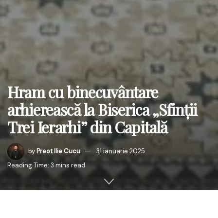
Hram cu binecuvântare
arhierească la Biserica „Sfinții
Trei Ierarhi” din Capitală
by
Preot Ilie Cucu
31 ianuarie 2025
Reading Time: 3 mins read