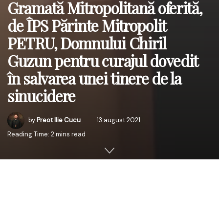
Gramată Mitropolitană oferită,
de ÎPS Părinte Mitropolit
PETRU, Domnului Chiril
Guzun pentru curajul dovedit
în salvarea unei tinere de la
sinucidere
by
Preot Ilie Cucu
13 august 2021
Reading Time: 2 mins read
ÎPS Părinte Mitropolit l-a încurajat și felicitat pe Domnul
Chiril pentru fapta minunată și curajul de care a dat