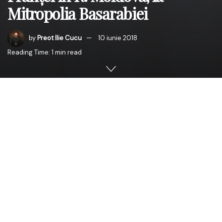
Mitropolia Basarabiei
by
Preot Ilie Cucu
10 iunie 2018
Reading Time: 1 min read
În ziua de sâmbătă, 9 iunie 2018, la Reşedinţa
Mitropolitană din Chișinău, ÎPS Părinte Petru,
Arhiepiscopul Chișinăului, Mitropolitul Basarabiei și
Exarhul Plaiurilor, a primit vizita Excelenţei Sale, Domnul
Pascal Le Deunff, Ambasador Extraordinar și
Plenipotențiar al Republicii Franceze în Republica
Moldova.
Aceasta a fost prima vizită, de la instalarea în